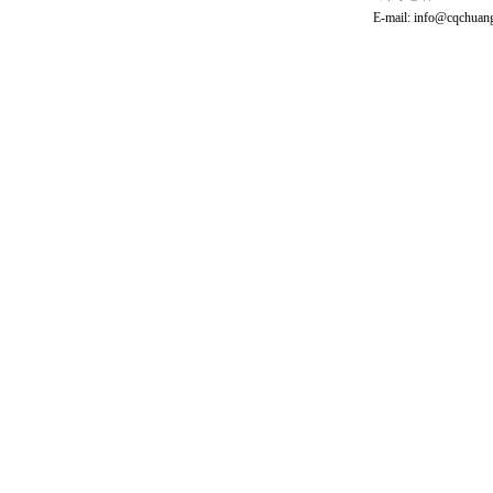
E-mail:
info@cqchuang