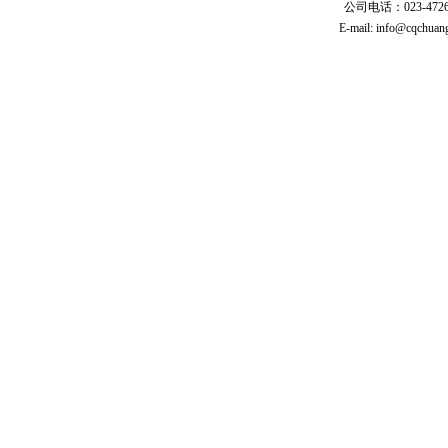
公司电话：023-47261
E-mail:
info@cqchuang