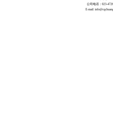
公司电话：023-47261
E-mail:
info@cqchuang